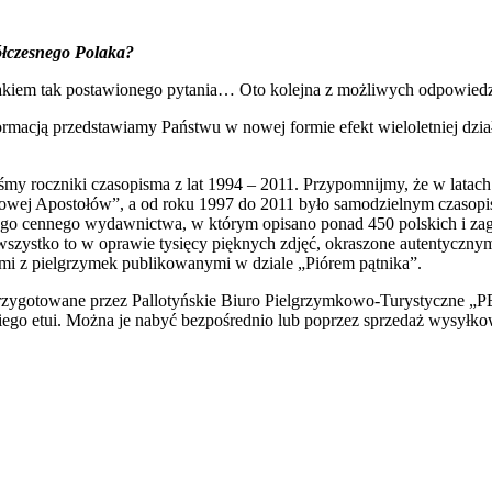
łczesnego Polaka?
kiem tak postawionego pytania… Oto kolejna z możliwych odpowiedz
ormacją przedstawiamy Państwu w nowej formie efekt wieloletniej dzia
my roczniki czasopisma z lat 1994 – 2011. Przypomnijmy, że w latac
lowej Apostołów”, a od roku 1997 do 2011 było samodzielnym czaso
ego cennego wydawnictwa, w którym opisano ponad 450 polskich i zag
 wszystko to w oprawie tysięcy pięknych zdjęć, okraszone autentycznym
i z pielgrzymek publikowanymi w dziale „Piórem pątnika”.
zygotowane przez Pallotyńskie Biuro Pielgrzymkowo-Turystyczne „
ego etui. Można je nabyć bezpośrednio lub poprzez sprzedaż wysyłko