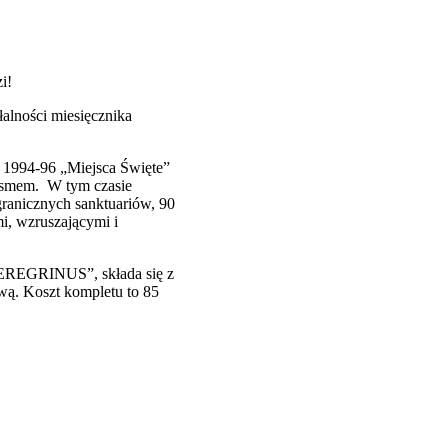
i!
łalności miesięcznika
h 1994-96 „Miejsca Święte”
pismem. W tym czasie
ranicznych sanktuariów, 90
i, wzruszającymi i
PEREGRINUS”, składa się z
wą. Koszt kompletu to 85