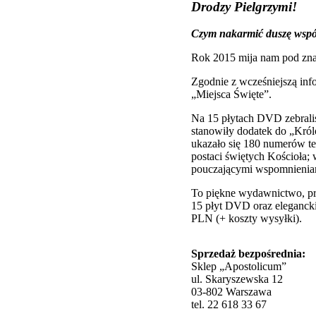
Drodzy Pielgrzymi!
Czym nakarmić duszę wspó
Rok 2015 mija nam pod zna
Zgodnie z wcześniejszą inf
„Miejsca Święte”.
Na 15 płytach DVD zebraliś
stanowiły dodatek do „Kró
ukazało się 180 numerów t
postaci świętych Kościoła;
pouczającymi wspomnieniam
To piękne wydawnictwo, pr
15 płyt DVD oraz elegancki
PLN (+ koszty wysyłki).
Sprzedaż bezpośrednia:
Sklep „Apostolicum”
ul. Skaryszewska 12
03-802 Warszawa
tel. 22 618 33 67